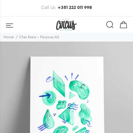
Call Us:
+351 222 011 998
Home
Chei Krew - Pessoas A3