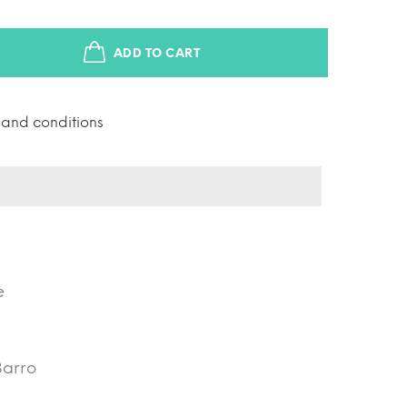
ADD TO CART
s and conditions
e
Barro