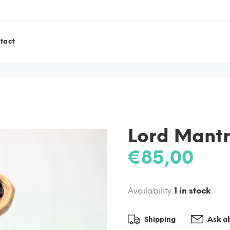
tact
Lord Mantr
€85,00
Availability:
1
in stock
Shipping
Ask ab