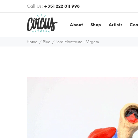
Call Us:
+351 222 011 998
About
Shop
Artists
Con
Home
Blue
Lord Mantraste - Virgem