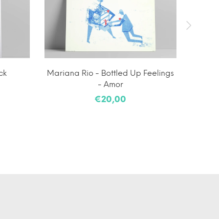
ck
Mariana Rio - Bottled Up Feelings
C
- Amor
€20,00