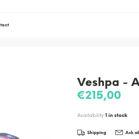
tact
Veshpa - A
€215,00
Availability:
1
in stock
Shipping
Ask ab